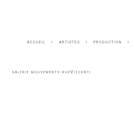
ACCUEIL
I
ARTISTES
I
PRODUCTION
I
galerie mouvements-rueVisconti